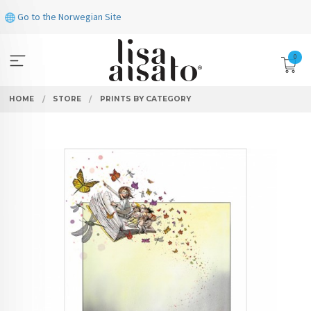
Skip
Go to the Norwegian Site
to
page
contents
0
HOME
STORE
PRINTS BY CATEGORY